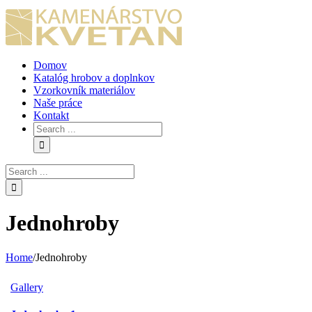
Skip
to
content
Domov
Katalóg hrobov a doplnkov
Vzorkovník materiálov
Naše práce
Kontakt
Search
for:
Search
for:
Jednohroby
Home
/
Jednohroby
Gallery