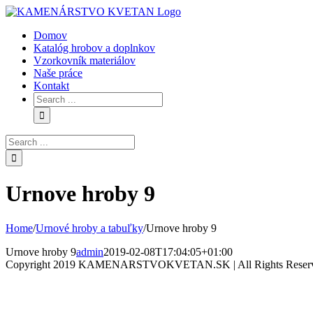
Skip
to
Domov
content
Katalóg hrobov a doplnkov
Vzorkovník materiálov
Naše práce
Kontakt
Search
for:
Search
for:
Urnove hroby 9
Home
/
Urnové hroby a tabuľky
/
Urnove hroby 9
Urnove hroby 9
admin
2019-02-08T17:04:05+01:00
Copyright 2019 KAMENARSTVOKVETAN.SK | All Rights Reser