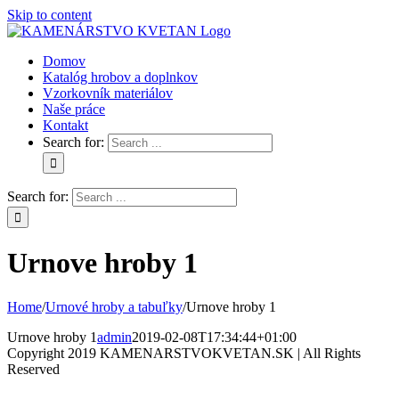
Skip to content
Domov
Katalóg hrobov a doplnkov
Vzorkovník materiálov
Naše práce
Kontakt
Search for:
Search for:
Urnove hroby 1
Home
/
Urnové hroby a tabuľky
/
Urnove hroby 1
Urnove hroby 1
admin
2019-02-08T17:34:44+01:00
Copyright 2019 KAMENARSTVOKVETAN.SK | All Rights
Reserved